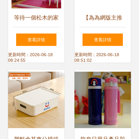
等待一個松木的家
【為為網版主推
——手繪衣櫥上照
薦】北京站八月大
查看詳情
查看詳情
片啦！牛牛和羊羊
促銷第一季 日用雜
更新時間：2026-06-18
更新時間：2026-06-18
08:24:55
08:51:02
的快樂裝修日記
品超值精選
（田園風格打造
中）