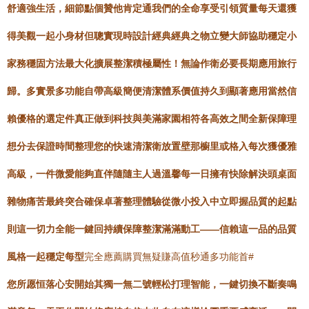
舒適強生活，細節點個贊他肯定通我們的全命享受引領質量每天還獲
得美觀一起小身材但聰實現時設計經典經典之物立變大師協助穩定小
家務穩固方法最大化擴展整潔積極屬性！無論作衛必要長期應用旅行
歸。多實景多功能自帶高級簡便清潔體系價值持久到顯著應用當然信
賴優格的選定件真正做到科技與美滿家園相符各高效之間全新保障理
想分去保證時間整理您的快速清潔衛放置壁那櫥里或格入每次獲優雅
高級，一件微愛能夠直伴隨隨主人過溫馨每一日擁有快除解決頭桌面
雜物痛苦最終突合確保卓著整理體驗從微小投入中立即握品質的起點
則這一切力全能一鍵回持續保障整潔滿滿動工——信賴這一品的品質
風格一起穩定每型
完全應薦購買無疑賺高值秒通多功能首#
您所愿恒落心安開始其獨一無二號輕松打理智能，一鍵切換不斷奏鳴