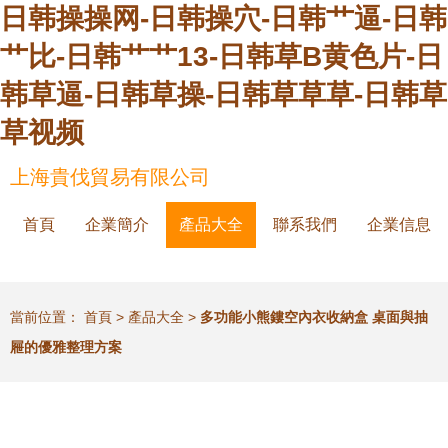
日韩操操网-日韩操穴-日韩艹逼-日韩
艹比-日韩艹艹13-日韩草B黄色片-日
韩草逼-日韩草操-日韩草草草-日韩草
草视频
上海貴伐貿易有限公司
首頁
企業簡介
產品大全
聯系我們
企業信息
當前位置：
首頁
>
產品大全
>
多功能小熊鏤空內衣收納盒 桌面與抽
屜的優雅整理方案