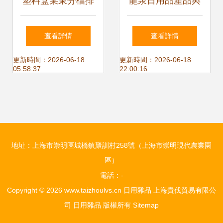
塑料盒某東分檔排
龍泉日用品產品與
行:24款高中低檔塑
加盟店 日用雜品的
查看詳情
查看詳情
料盒 日用雜品
品質之選與創業機
更新時間：2026-06-18
更新時間：2026-06-18
05:58:37
22:00:16
遇
地址：上海市崇明區城橋鎮聚訓村258號（上海市崇明現代農業園
區）
電話：-
Copyright © 2026
www.taizhoulvs.cn
日用雜品
上海貴伐貿易有限公
司
日用雜品
版權所有
Sitemap